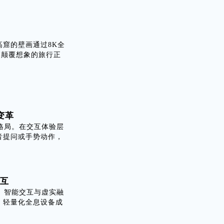
窟的壁画通过8K全
场颠覆想象的旅行正
变革
格局。在交互体验层
音提问或手势动作，
交互
、智能交互与虚实融
：轻量化全息设备成