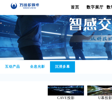
首页
数字展厅
数
互动产品
全息光影
沉浸多幕
CAVE投影
U幕投